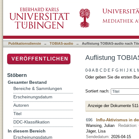
Auflistung TOBIAS-audio nach Titel
Publikationsdienste
→
TOBIAS-audio
→
Auflistung TOBIAS-audio nach Tit
Auflistung TOBIAS
VERÖFFENTLICHEN
0-9
A
B
C
D
E
F
G
H
I
J
K
L
Stöbern
Oder geben Sie die ersten Bu
Gesamter Bestand
Bereiche & Sammlungen
Sortiert nach:
Erscheinungsdatum
Autoren
Anzeige der Dokumente 511
Titel
696
Influ-Aktivismus in d
DDC-Klassifikation
Wansing, Julian
Redaktion:
In diesem Bereich
Jäger, Lisa
Sendedatum:
2026-04-15
Erscheinungsdatum