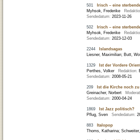
501
Irisch – eine sterbend
Myhsok, Frederike
Redakti
Sendedatum:
2023-11-26
502
Irisch – eine sterbend
Myhsok, Frederike
Redakti
Sendedatum:
2023-12-03
2244
Islandsagas
Liesner, Maximilian; Butt, Wo
1329
Ist der Vordere Orien
Perthes, Volker
Redaktion:
Sendedatum:
2008-05-21
209
Ist die Kirche noch zu
Greinacher, Norbert
Moderat
Sendedatum:
2000-04-24
1869
Ist Jazz politisch?
Pflug, Sven
Sendedatum:
2
883
Italopop
Thoms, Katharina
;
Schweiter