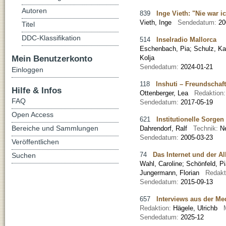
Autoren
839
Inge Vieth: "Nie war i
Vieth, Inge
Sendedatum:
20
Titel
DDC-Klassifikation
514
Inselradio Mallorca
Eschenbach, Pia
;
Schulz, Ka
Mein Benutzerkonto
Kolja
Sendedatum:
2024-01-21
Einloggen
118
Inshuti – Freundschaft
Hilfe & Infos
Ottenberger, Lea
Redaktion
FAQ
Sendedatum:
2017-05-19
Open Access
621
Institutionelle Sorgen
Bereiche und Sammlungen
Dahrendorf, Ralf
Technik:
N
Sendedatum:
2005-03-23
Veröffentlichen
74
Das Internet und der Al
Suchen
Wahl, Caroline
;
Schönfeld, Pi
Jungermann, Florian
Redakt
Sendedatum:
2015-09-13
657
Interviews aus der Me
Redaktion:
Hägele, Ulrichb
Sendedatum:
2025-12