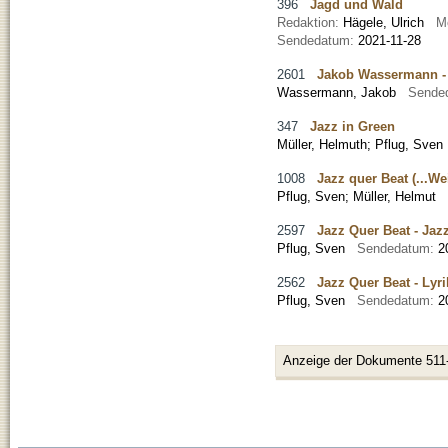
396
Jagd und Wald
Redaktion:
Hägele, Ulrich
M
Sendedatum:
2021-11-28
2601
Jakob Wassermann - 
Wassermann, Jakob
Sende
347
Jazz in Green
Müller, Helmuth
;
Pflug, Sven
1008
Jazz quer Beat (...W
Pflug, Sven
;
Müller, Helmut
2597
Jazz Quer Beat - Jaz
Pflug, Sven
Sendedatum:
2
2562
Jazz Quer Beat - Lyr
Pflug, Sven
Sendedatum:
2
Anzeige der Dokumente 511