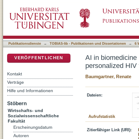
AI in biomedicine and healthcare: Sociologic
DSpace Repositorium (Manakin basiert)
cancer detection tools
Publikationsdienste
→
TOBIAS-lib - Publikationen und Dissertationen
→
6 
AI in biomedicine
VERÖFFENTLICHEN
personalized HIV 
Kontakt
Baumgartner, Renate
Verträge
Hilfe und Informationen
Dateien:
Stöbern
Wirtschafts- und
Sozialwissenschaftliche
Aufrufstatistik
Fakultät
Erscheinungsdatum
Zitierfähiger Link (URI):
Autoren