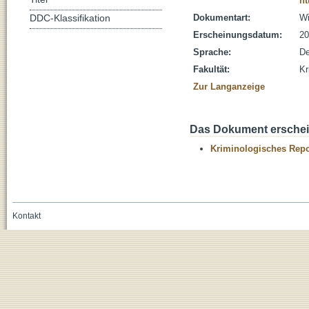
ht
Dokumentart:
Wi
DDC-Klassifikation
Erscheinungsdatum:
20
Sprache:
De
Fakultät:
Kr
Zur Langanzeige
Das Dokument erschein
Kriminologisches Repo
Kontakt