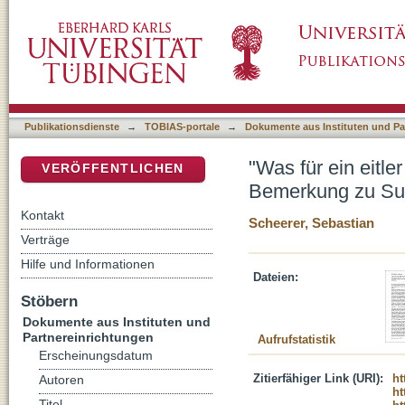
"Was für ein eitler Terrorist doch dieser Her
DSpace Repositorium (Manakin basiert)
Krasmann und Henning Schmidt-Semisch
Publikationsdienste
→
TOBIAS-portale
→
Dokumente aus Instituten und Pa
"Was für ein eitler
VERÖFFENTLICHEN
Bemerkung zu Su
Kontakt
Scheerer, Sebastian
Verträge
Hilfe und Informationen
Dateien:
Stöbern
Dokumente aus Instituten und
Partnereinrichtungen
Aufrufstatistik
Erscheinungsdatum
Zitierfähiger Link (URI):
ht
Autoren
ht
Titel