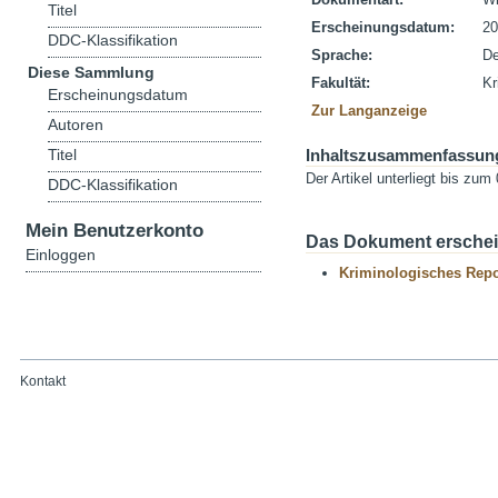
Titel
Erscheinungsdatum:
20
DDC-Klassifikation
Sprache:
De
Diese Sammlung
Fakultät:
Kr
Erscheinungsdatum
Zur Langanzeige
Autoren
Titel
Inhaltszusammenfassun
Der Artikel unterliegt bis zu
DDC-Klassifikation
Mein Benutzerkonto
Das Dokument erschein
Einloggen
Kriminologisches Repo
Kontakt