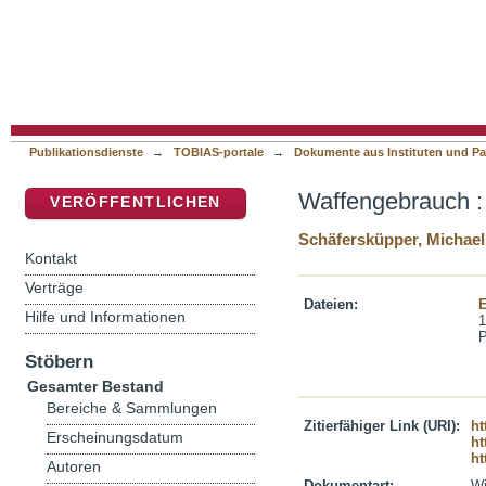
Waffengebrauch : Teil 1und 2
DSpace Repositorium (Manakin basiert)
Publikationsdienste
→
TOBIAS-portale
→
Dokumente aus Instituten und Pa
Waffengebrauch : 
VERÖFFENTLICHEN
Schäfersküpper, Michael
Kontakt
Verträge
Dateien:
Hilfe und Informationen
1
Stöbern
Gesamter Bestand
Bereiche & Sammlungen
Zitierfähiger Link (URI):
ht
Erscheinungsdatum
ht
ht
Autoren
Dokumentart:
Wi