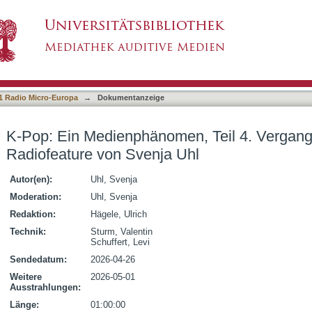
n, Teil 4. Vergangenheit und Zukunft. Radiof
1 Radio Micro-Europa
→
Dokumentanzeige
K-Pop: Ein Medienphänomen, Teil 4. Vergang
Radiofeature von Svenja Uhl
Autor(en):
Uhl, Svenja
Moderation:
Uhl, Svenja
Redaktion:
Hägele, Ulrich
Technik:
Sturm, Valentin
Schuffert, Levi
Sendedatum:
2026-04-26
Weitere
2026-05-01
Ausstrahlungen:
Länge:
01:00:00