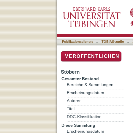
K-Pop: Ein Medienphänome
Publikationsdienste
→
TOBIAS-audio
→
VERÖFFENTLICHEN
Stöbern
Gesamter Bestand
Bereiche & Sammlungen
Erscheinungsdatum
Autoren
Titel
DDC-Klassifikation
Diese Sammlung
Erscheinungsdatum