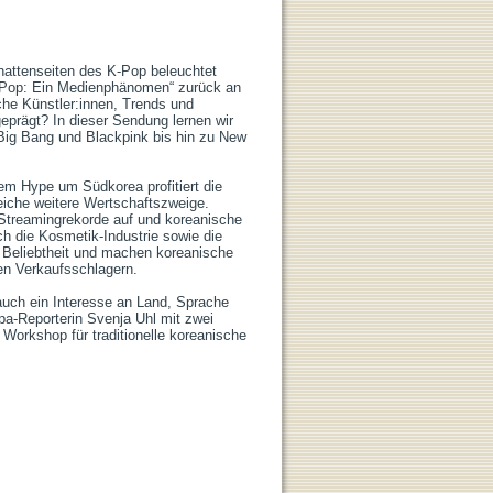
attenseiten des K-Pop beleuchtet 
„K-Pop: Ein Medienphänomen“ zurück an 
he Künstler:innen, Trends und 
prägt? In dieser Sendung lernen wir 
Big Bang und Blackpink bis hin zu New 
m Hype um Südkorea profitiert die 
iche weitere Wertschaftszweige. 
treamingrekorde auf und koreanische 
 die Kosmetik-Industrie sowie die 
 Beliebtheit und machen koreanische 
 Verkaufsschlagern.

uch ein Interesse an Land, Sprache 
a-Reporterin Svenja Uhl mit zwei 
Workshop für traditionelle koreanische 