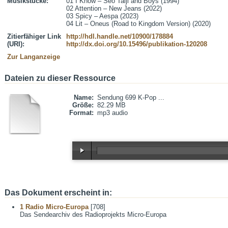
Musikstücke:
01 I Know – Seo Taiji and Boys (1994)

02 Attention – New Jeans (2022)

03 Spicy – Aespa (2023)

04 Lit – Oneus (Road to Kingdom Version) (2020)
Zitierfähiger Link
http://hdl.handle.net/10900/178884
(URI):
http://dx.doi.org/10.15496/publikation-120208
Zur Langanzeige
Dateien zu dieser Ressource
Name:
Sendung 699 K-Pop ...
Größe:
82.29 MB
Format:
mp3 audio
Das Dokument erscheint in:
1 Radio Micro-Europa
[708]
Das Sendearchiv des Radioprojekts Micro-Europa