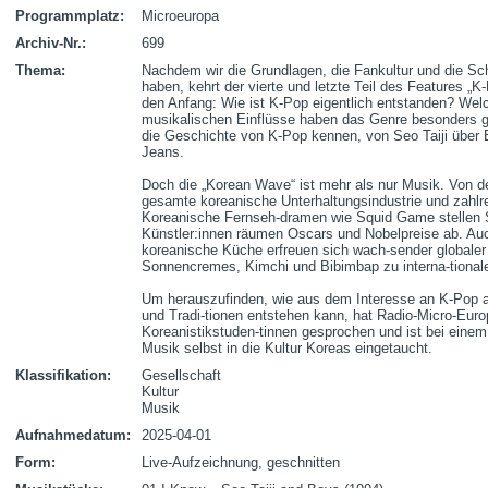
Programmplatz:
Microeuropa
Archiv-Nr.:
699
Thema:
Nachdem wir die Grundlagen, die Fankultur und die Sch
haben, kehrt der vierte und letzte Teil des Features 
den Anfang: Wie ist K-Pop eigentlich entstanden? Welc
musikalischen Einflüsse haben das Genre besonders ge
die Geschichte von K-Pop kennen, von Seo Taiji über 
Jeans. 

Doch die „Korean Wave“ ist mehr als nur Musik. Von de
gesamte koreanische Unterhaltungsindustrie und zahlre
Koreanische Fernseh-dramen wie Squid Game stellen S
Künstler:innen räumen Oscars und Nobelpreise ab. Auch
koreanische Küche erfreuen sich wach-sender globaler
Sonnencremes, Kimchi und Bibimbap zu interna-tionalen
Um herauszufinden, wie aus dem Interesse an K-Pop a
und Tradi-tionen entstehen kann, hat Radio-Micro-Europ
Koreanistikstuden-tinnen gesprochen und ist bei einem 
Musik selbst in die Kultur Koreas eingetaucht.
Klassifikation:
Gesellschaft
Kultur
Musik
Aufnahmedatum:
2025-04-01
Form:
Live-Aufzeichnung, geschnitten