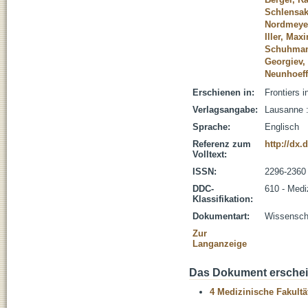
Schlensak
Nordmeye
Iller, Max
Schuhmann
Georgiev,
Neunhoeffe
Erschienen in:
Frontiers i
Verlagsangabe:
Lausanne :
Sprache:
Englisch
Referenz zum
http://dx.
Volltext:
ISSN:
2296-2360
DDC-
610 - Medi
Klassifikation:
Dokumentart:
Wissenscha
Zur
Langanzeige
Das Dokument erschein
4 Medizinische Fakultä