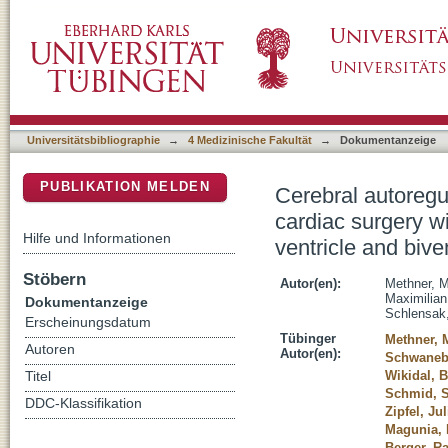
Cerebral autoregulation monitoring in neonate
DSpace Repositorium (Manakin basiert)
cardiopulmonary bypass - comparison of singl
Universitätsbibliographie
→
4 Medizinische Fakultät
→
Dokumentanzeige
PUBLIKATION MELDEN
Cerebral autoregul
cardiac surgery w
Hilfe und Informationen
ventricle and bive
Stöbern
Autor(en):
Methner, M
Maximilian
Dokumentanzeige
Schlensak,
Erscheinungsdatum
Tübinger
Methner, 
Autoren
Autor(en):
Schwanebe
Wikidal, B
Titel
Schmid, 
DDC-Klassifikation
Zipfel, Ju
Magunia, 
Berger, Ra