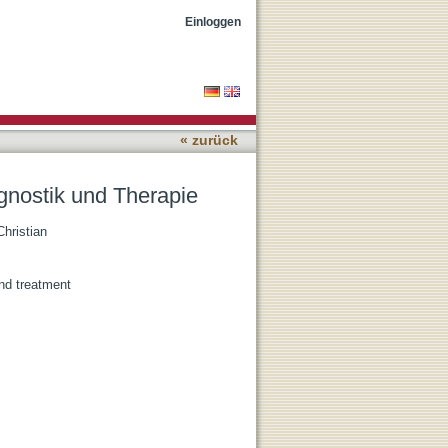
Einloggen
« zurück
gnostik und Therapie
Christian
nd treatment