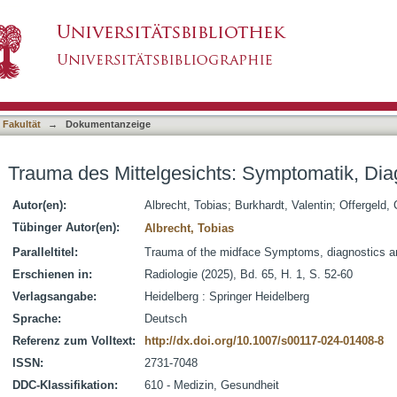
s: Symptomatik, Diagnostik und Therapie
asiert)
 Fakultät
→
Dokumentanzeige
Trauma des Mittelgesichts: Symptomatik, Dia
Autor(en):
Albrecht, Tobias
;
Burkhardt, Valentin
;
Offergeld, 
Tübinger Autor(en):
Albrecht, Tobias
Paralleltitel:
Trauma of the midface Symptoms, diagnostics a
Erschienen in:
Radiologie (2025), Bd. 65, H. 1, S. 52-60
Verlagsangabe:
Heidelberg : Springer Heidelberg
Sprache:
Deutsch
Referenz zum Volltext:
http://dx.doi.org/10.1007/s00117-024-01408-8
ISSN:
2731-7048
DDC-Klassifikation:
610 - Medizin, Gesundheit