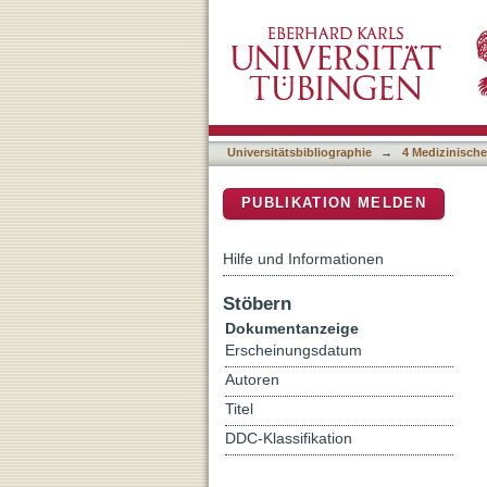
Trauma des Mittelgesicht
DSpace Repositorium (Manakin b
Universitätsbibliographie
→
4 Medizinische
PUBLIKATION MELDEN
Hilfe und Informationen
Stöbern
Dokumentanzeige
Erscheinungsdatum
Autoren
Titel
DDC-Klassifikation