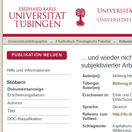
... und wieder nicht befriedet : die neue-alte 
DSpace Repositorium (Manakin basiert)
Universitätsbibliographie
→
2 Katholisch-Theologische Fakultät
→
Dokume
PUBLIKATION MELDEN
... und wieder nic
subjektivierter Arb
Hilfe und Informationen
Autor(en):
Möhring-He
Stöbern
Tübinger
Möhring-H
Autor(en):
Dokumentanzeige
Erscheinungsdatum
Erschienen in:
Ethik und G
Ethik/Sozia
Autoren
Sprache:
Deutsch
Titel
Referenz zum
http://dx.d
Volltext:
DDC-Klassifikation
Schlagworte:
Kapitalism
Widerspruc