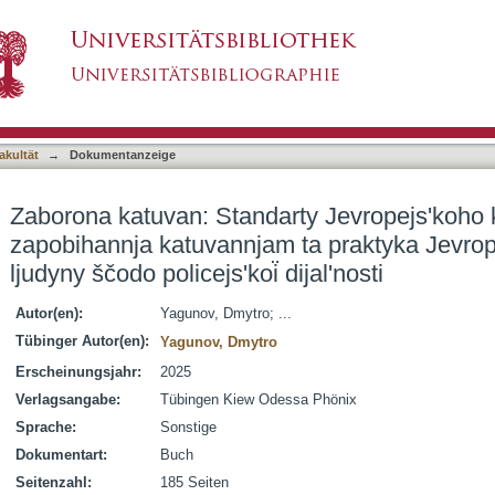
rty Jevropejsʹkoho komitetu z pytanʹ zapobiha
asiert)
u z prav ljudyny ščodo policejsʹkoi͏̈ dijalʹnosti
akultät
→
Dokumentanzeige
Zaborona katuvan: Standarty Jevropejsʹkoho k
zapobihannja katuvannjam ta praktyka Jevrop
ljudyny ščodo policejsʹkoi͏̈ dijalʹnosti
Autor(en):
Yagunov, Dmytro; ...
Tübinger Autor(en):
Yagunov, Dmytro
Erscheinungsjahr:
2025
Verlagsangabe:
Tübingen Kiew Odessa Phönix
Sprache:
Sonstige
Dokumentart:
Buch
Seitenzahl:
185 Seiten