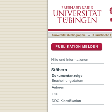
Zaborona katuvan: Standa
DSpace Repositorium (Manakin b
praktyka Jevropejsʹkoho sud
Universitätsbibliographie
→
3 Juristische F
PUBLIKATION MELDEN
Hilfe und Informationen
Stöbern
Dokumentanzeige
Erscheinungsdatum
Autoren
Titel
DDC-Klassifikation