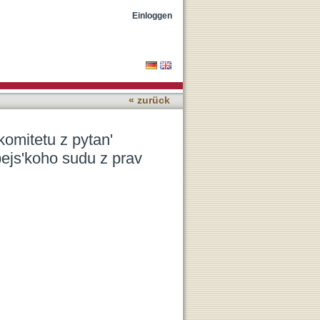
nnja katuvannjam ta
Einloggen
« zurück
omitetu z pytanʹ
ejsʹkoho sudu z prav