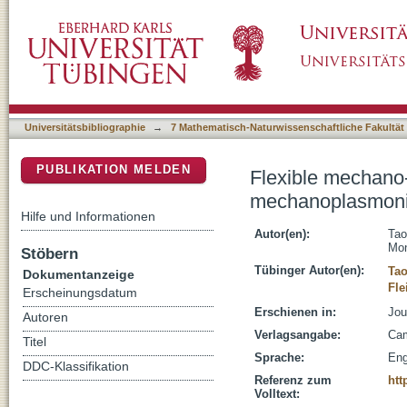
Flexible mechano-optical sensors from mec
DSpace Repositorium (Manakin basiert)
applications, and prospects
Universitätsbibliographie
→
7 Mathematisch-Naturwissenschaftliche Fakultät
PUBLIKATION MELDEN
Flexible mechano
mechanoplasmonic
Hilfe und Informationen
Autor(en):
Tao
Mon
Stöbern
Tübinger Autor(en):
Tao
Dokumentanzeige
Fle
Erscheinungsdatum
Erschienen in:
Jou
Autoren
Verlagsangabe:
Cam
Titel
Sprache:
Eng
DDC-Klassifikation
Referenz zum
htt
Volltext: