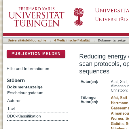
Reducing energy consumption in musculoskele
DSpace Repositorium (Manakin basiert)
magnet cooling patterns, and deep learning
Universitätsbibliographie
→
4 Medizinische Fakultät
→
Dokumentanzeige
PUBLIKATION MELDEN
Reducing energy 
scan protocols, o
Hilfe und Informationen
sequences
Stöbern
Autor(en):
Afat, Saif
;
Almansour,
Dokumentanzeige
Christoph
;
Erscheinungsdatum
Tübinger
Afat, Saif
Autoren
Autor(en):
Herrmann,
Gassenmai
Titel
Almansour
DDC-Klassifikation
Werner, S
Gatidis, S
Nikolaou,