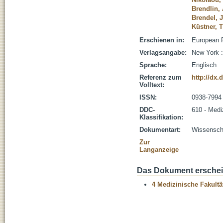
Brendlin,
Brendel, 
Küstner, 
Erschienen in:
European R
Verlagsangabe:
New York :
Sprache:
Englisch
Referenz zum
http://dx.
Volltext:
ISSN:
0938-7994
DDC-
610 - Medi
Klassifikation:
Dokumentart:
Wissenscha
Zur
Langanzeige
Das Dokument erschein
4 Medizinische Fakultä