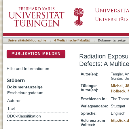
Radiation Exposure during Cardiac Interventi
DSpace Repositorium (Manakin basiert)
German Registry Analysis 2012-2020
Universitätsbibliographie
→
4 Medizinische Fakultät
→
Dokumentanzeige
PUBLIKATION MELDEN
Radiation Exposur
Defects: A Multic
Hilfe und Informationen
Autor(en):
Tengler, An
Gunter
;
Be
Stöbern
Tübinger
Michel, J
Dokumentanzeige
Autor(en):
Hofbeck, 
Erscheinungsdatum
Erschienen in:
The Thorac
Autoren
Verlagsangabe:
Stuttgart 
Titel
Sprache:
Englisch
DDC-Klassifikation
Referenz zum
http://dx.
Volltext: