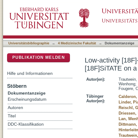
Low-activity [18F]-somatostatin receptor (SS
DSpace Repositorium (Manakin basiert)
of-view PET/CT scanner
Universitätsbibliographie
→
4 Medizinische Fakultät
→
Dokumentanzeige
PUBLIKATION MELDEN
Low-activity [18F
[18F]SiTATE on a 
Hilfe und Informationen
Autor(en):
Trautwein, 
Wenhong
;
Stöbern
Fougere, C
Dokumentanzeige
Tübinger
Calderon,
Erscheinungsdatum
Autor(en):
Linder, Pi
Autoren
Reischl, 
Driessen,
Titel
Lan, Wen
DDC-Klassifikation
Dittmann,
Hinterleit
Trautwein,