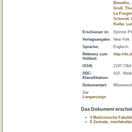
Brendlin,
Groß, Tho
La Fougèr
Schmidt, 
Kiefer, L
Erschienen in:
Ejnmmi Phy
Verlagsangabe:
New York :
Sprache:
Englisch
Referenz zum
http://dx.
Volltext:
ISSN:
2197-7364
DDC-
610 - Medi
Klassifikation:
Dokumentart:
Wissenscha
Zur
Langanzeige
Das Dokument erschein
4 Medizinische Fakultä
8 Zentrale, interfakult