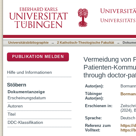
Vermeidung von Fehlallokationen am Lebens
DSpace Repositorium (Manakin basiert)
Avoiding misallocations at the end of life th
Universitätsbibliographie
→
2 Katholisch-Theologische Fakultät
→
Dokume
PUBLIKATION MELDEN
Vermeidung von F
Patienten-Kommuni
Hilfe und Informationen
through doctor-pa
Stöbern
Autor(en):
Bormann
Dokumentanzeige
Tübinger
Bormann
Erscheinungsdatum
Autor(en):
Erschienen in:
Zeitschri
Autoren
(2024), 
Titel
Sprache:
Deutsch
DDC-Klassifikation
Referenz zum
https://
Volltext:
https://