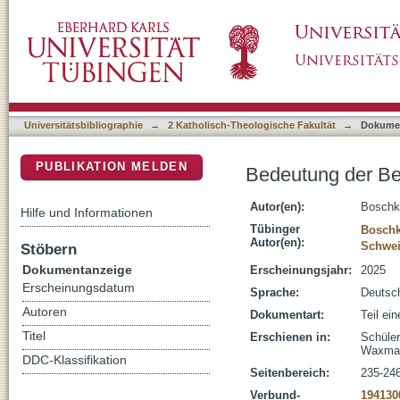
Bedeutung der Befunde und religionsdidakt
DSpace Repositorium (Manakin basiert)
Universitätsbibliographie
→
2 Katholisch-Theologische Fakultät
→
Dokume
PUBLIKATION MELDEN
Bedeutung der Be
Autor(en):
Boschki
Hilfe und Informationen
Tübinger
Boschk
Autor(en):
Schweit
Stöbern
Dokumentanzeige
Erscheinungsjahr:
2025
Erscheinungsdatum
Sprache:
Deutsc
Autoren
Dokumentart:
Teil ei
Titel
Erschienen in:
Schüler
Waxman
DDC-Klassifikation
Seitenbereich:
235-24
Verbund-
194130