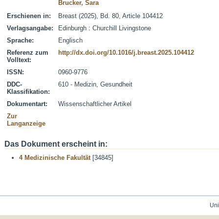
Brucker, Sara
Erschienen in:
Breast (2025), Bd. 80, Article 104412
Verlagsangabe:
Edinburgh : Churchill Livingstone
Sprache:
Englisch
Referenz zum
http://dx.doi.org/10.1016/j.breast.2025.104412
Volltext:
ISSN:
0960-9776
DDC-
610 - Medizin, Gesundheit
Klassifikation:
Dokumentart:
Wissenschaftlicher Artikel
Zur
Langanzeige
Das Dokument erscheint in:
4 Medizinische Fakultät
[34845]
Uni