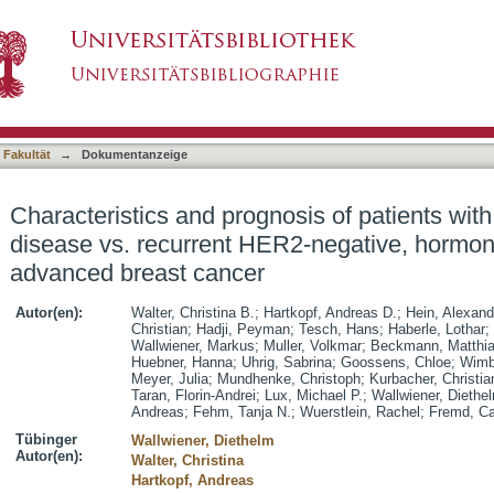
osis of patients with primary metastatic diseas
asiert)
r-positive advanced breast cancer
 Fakultät
→
Dokumentanzeige
Characteristics and prognosis of patients with
disease vs. recurrent HER2-negative, hormone
advanced breast cancer
Autor(en):
Walter, Christina B.
;
Hartkopf, Andreas D.
;
Hein, Alexand
Christian
;
Hadji, Peyman
;
Tesch, Hans
;
Haberle, Lothar
;
Wallwiener, Markus
;
Muller, Volkmar
;
Beckmann, Matthi
Huebner, Hanna
;
Uhrig, Sabrina
;
Goossens, Chloe
;
Wimb
Meyer, Julia
;
Mundhenke, Christoph
;
Kurbacher, Christia
Taran, Florin-Andrei
;
Lux, Michael P.
;
Wallwiener, Diethe
Andreas
;
Fehm, Tanja N.
;
Wuerstlein, Rachel
;
Fremd, Ca
Tübinger
Wallwiener, Diethelm
Autor(en):
Walter, Christina
Hartkopf, Andreas