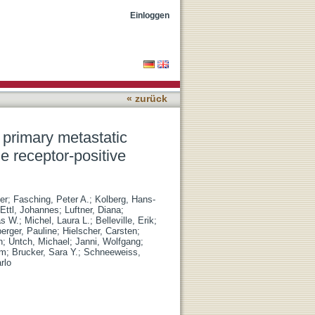
e vs. recurrent HER2-
Einloggen
« zurück
 primary metastatic
 receptor-positive
er
;
Fasching, Peter A.
;
Kolberg, Hans-
Ettl, Johannes
;
Luftner, Diana
;
as W.
;
Michel, Laura L.
;
Belleville, Erik
;
erger, Pauline
;
Hielscher, Carsten
;
n
;
Untch, Michael
;
Janni, Wolfgang
;
lm
;
Brucker, Sara Y.
;
Schneeweiss,
rlo