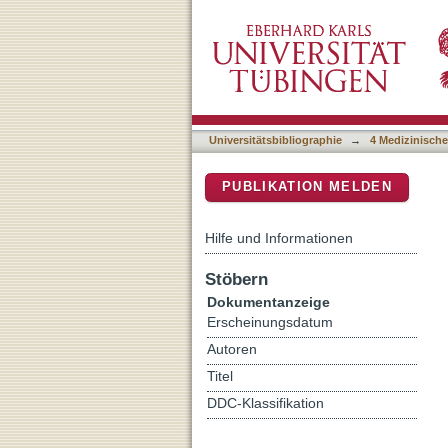
Characteristics and progn
DSpace Repositorium (Manakin b
negative, hormone recepto
Universitätsbibliographie
→
4 Medizinische
PUBLIKATION MELDEN
Hilfe und Informationen
Stöbern
Dokumentanzeige
Erscheinungsdatum
Autoren
Titel
DDC-Klassifikation