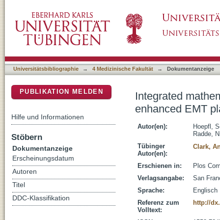
Integrated mathematical and experimental m
DSpace Repositorium (Manakin basiert)
of the DLC1 tumor suppressor
Universitätsbibliographie
→
4 Medizinische Fakultät
→
Dokumentanzeige
PUBLIKATION MELDEN
Integrated mathe
enhanced EMT pla
Hilfe und Informationen
Autor(en):
Hoepfl, S
Radde, N
Stöbern
Tübinger
Clark, A
Dokumentanzeige
Autor(en):
Erscheinungsdatum
Erschienen in:
Plos Comp
Autoren
Verlagsangabe:
San Franc
Titel
Sprache:
Englisch
DDC-Klassifikation
Referenz zum
http://d
Volltext: