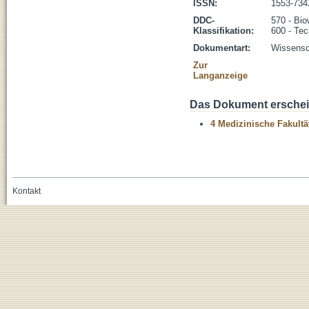
ISSN:
1553-73
DDC-
570 - Bio
Klassifikation:
600 - Tec
Dokumentart:
Wissensch
Zur
Langanzeige
Das Dokument erschein
4 Medizinische Fakultä
Kontakt