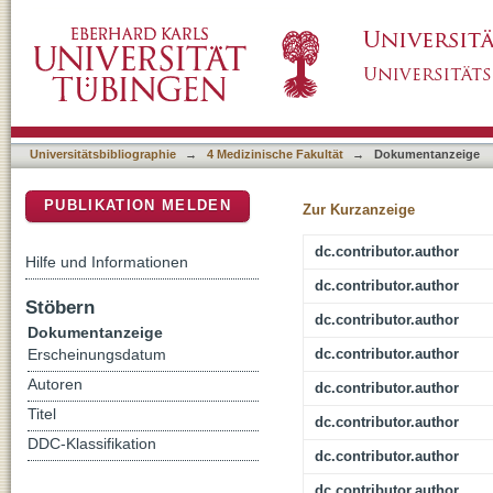
Staphylococcus aureus thermonuclease NucA is
DSpace Repositorium (Manakin basiert)
Universitätsbibliographie
→
4 Medizinische Fakultät
→
Dokumentanzeige
PUBLIKATION MELDEN
Zur Kurzanzeige
dc.contributor.author
Hilfe und Informationen
dc.contributor.author
Stöbern
dc.contributor.author
Dokumentanzeige
dc.contributor.author
Erscheinungsdatum
Autoren
dc.contributor.author
Titel
dc.contributor.author
DDC-Klassifikation
dc.contributor.author
dc.contributor.author