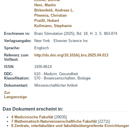
Heni, Martin
Birkenfeld, Andreas L.
Plewnia, Christian
Preißl, Hubert
Kullmann, Stephanie
Erschienen in:
Brain Stimulation (2025), Bd. 18, H. 3, S. 863-874
Verlagsangabe:
New York : Elsevier Science Inc
Sprache:
Englisch
Referenz zum
http://dx.doi.org/10.1016/j.brs.2025.04.013
Volltext:
ISSN:
1935-861X
DDC-
610 - Medizin, Gesundheit
Klassifikation:
570 - Biowissenschaften, Biologie
Dokumentart:
Wissenschaftlicher Artikel
Zur
Langanzeige
Das Dokument erscheint in:
4 Medizinische Fakultät
[29035]
7 Mathematisch-Naturwissenschaftliche Fakultät
[22711]
8 Zentrale, interfakultäre und fakultätsübergreifende Einrichtunge