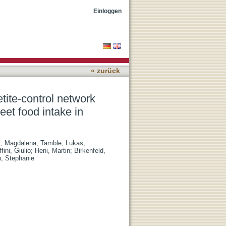
s inhibitory control and
Einloggen
« zurück
ite-control network
et food intake in
, Magdalena
;
Tamble, Lukas
;
fini, Giulio
;
Heni, Martin
;
Birkenfeld,
, Stephanie