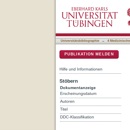
Repeated net-tDCS of the 
DSpace Repositorium (Manakin b
decreases sweet food inta
Universitätsbibliographie
→
4 Medizinische
PUBLIKATION MELDEN
Hilfe und Informationen
Stöbern
Dokumentanzeige
Erscheinungsdatum
Autoren
Titel
DDC-Klassifikation