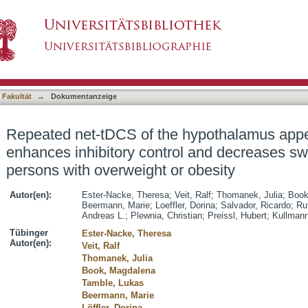
hypothalamus appetite-control network enhance
asiert)
ke in persons with overweight or obesity
 Fakultät
→
Dokumentanzeige
Repeated net-tDCS of the hypothalamus appet
enhances inhibitory control and decreases swe
persons with overweight or obesity
Autor(en):
Ester-Nacke, Theresa
;
Veit, Ralf
;
Thomanek, Julia
;
Book
Beermann, Marie
;
Loeffler, Dorina
;
Salvador, Ricardo
;
Ruf
Andreas L.
;
Plewnia, Christian
;
Preissl, Hubert
;
Kullmann
Tübinger
Ester-Nacke, Theresa
Autor(en):
Veit, Ralf
Thomanek, Julia
Book, Magdalena
Tamble, Lukas
Beermann, Marie
Löffler, Dorina