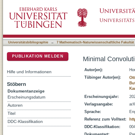
Minimal Convolutional RNNs Accelerate Spat
DSpace Repositorium (Manakin basiert)
Universitätsbibliographie
→
7 Mathematisch-Naturwissenschaftliche Fakultät
PUBLIKATION MELDEN
Minimal Convolut
Autor(en):
Ho
Hilfe und Informationen
Tübinger Autor(en):
Ott
But
Stöbern
Kar
Dokumentanzeige
Erscheinungsjahr:
20
Erscheinungsdatum
Verlagsangabe:
arX
Autoren
Sprache:
Eng
Titel
Referenz zum Volltext:
htt
DDC-Klassifikation
DDC-Klassifikation:
004
Dokumentart:
Pre