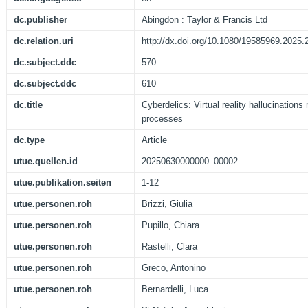
dc.publisher
Abingdon : Taylor & Francis Ltd
dc.relation.uri
http://dx.doi.org/10.1080/19585969.2025
dc.subject.ddc
570
dc.subject.ddc
610
dc.title
Cyberdelics: Virtual reality hallucinations
processes
dc.type
Article
utue.quellen.id
20250630000000_00002
utue.publikation.seiten
1-12
utue.personen.roh
Brizzi, Giulia
utue.personen.roh
Pupillo, Chiara
utue.personen.roh
Rastelli, Clara
utue.personen.roh
Greco, Antonino
utue.personen.roh
Bernardelli, Luca