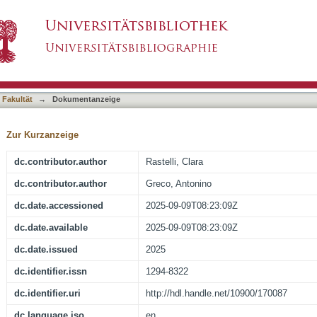
ty hallucinations modulate cognitive-affective p
asiert)
 Fakultät
→
Dokumentanzeige
Zur Kurzanzeige
dc.contributor.author
Rastelli, Clara
dc.contributor.author
Greco, Antonino
dc.date.accessioned
2025-09-09T08:23:09Z
dc.date.available
2025-09-09T08:23:09Z
dc.date.issued
2025
dc.identifier.issn
1294-8322
dc.identifier.uri
http://hdl.handle.net/10900/170087
dc.language.iso
en