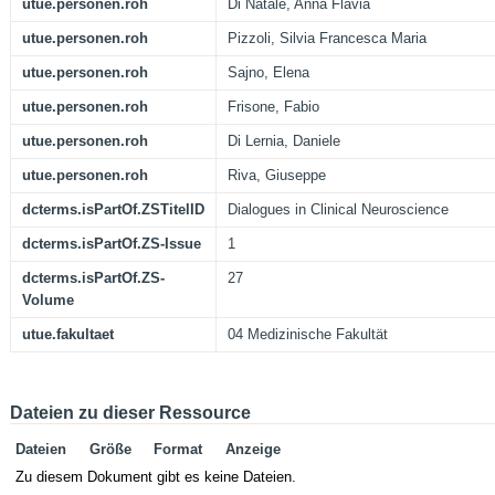
utue.personen.roh
Di Natale, Anna Flavia
utue.personen.roh
Pizzoli, Silvia Francesca Maria
utue.personen.roh
Sajno, Elena
utue.personen.roh
Frisone, Fabio
utue.personen.roh
Di Lernia, Daniele
utue.personen.roh
Riva, Giuseppe
dcterms.isPartOf.ZSTitelID
Dialogues in Clinical Neuroscience
dcterms.isPartOf.ZS-Issue
1
dcterms.isPartOf.ZS-
27
Volume
utue.fakultaet
04 Medizinische Fakultät
Dateien zu dieser Ressource
Dateien
Größe
Format
Anzeige
Zu diesem Dokument gibt es keine Dateien.