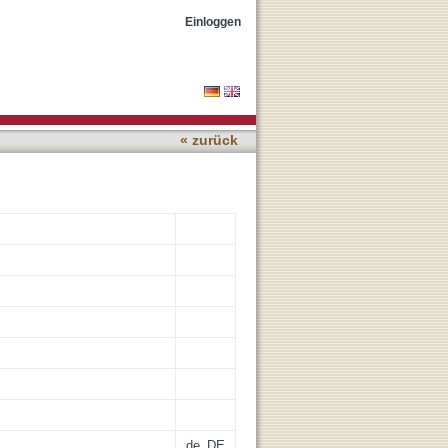
rocesses
Einloggen
« zurück
de_DE