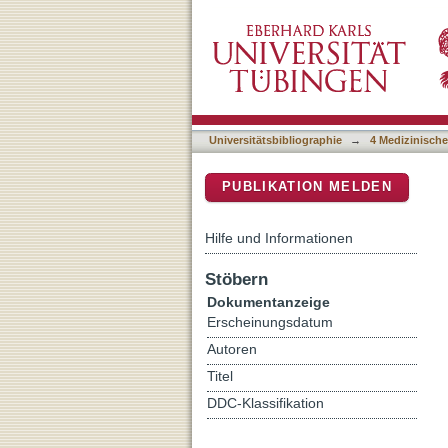
Cyberdelics: Virtual reali
DSpace Repositorium (Manakin b
Universitätsbibliographie
→
4 Medizinische
PUBLIKATION MELDEN
Hilfe und Informationen
Stöbern
Dokumentanzeige
Erscheinungsdatum
Autoren
Titel
DDC-Klassifikation