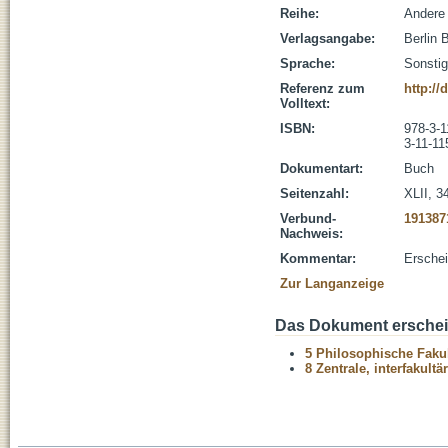
Reihe:
Andere 
Verlagsangabe:
Berlin 
Sprache:
Sonsti
Referenz zum
http://
Volltext:
ISBN:
978-3-1
3-11-11
Dokumentart:
Buch
Seitenzahl:
XLII, 3
Verbund-
191387
Nachweis:
Kommentar:
Erschei
Zur Langanzeige
Das Dokument erschein
5 Philosophische Fakul
8 Zentrale, interfakult