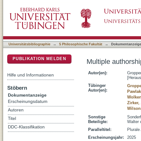
Multiple authorship : aesthetics of co-creativ
DSpace Repositorium (Manakin basiert)
Universitätsbibliographie
→
5 Philosophische Fakultät
→
Dokumentanzeig
PUBLIKATION MELDEN
Multiple authorshi
Autor(en):
Gropper
Hilfe und Informationen
[Heraus
Tübinger
Groppe
Stöbern
Autor(en):
Pawlak
Dokumentanzeige
Wolken
Erscheinungsdatum
Zirker,
Wilson
Autoren
Sonstige
Sonderf
Titel
Beteiligte:
Walter
DDC-Klassifikation
Paralleltitel:
Plurale
Erscheinungsjahr:
2025