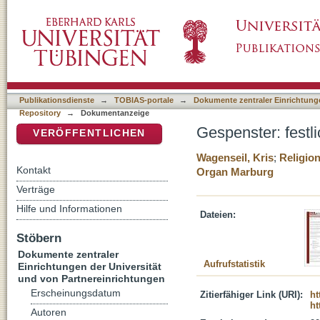
Gespenster: festliche Dekonstruktion einer U
DSpace Repositorium (Manakin basiert)
Publikationsdienste
→
TOBIAS-portale
→
Dokumente zentraler Einrichtunge
Repository
→
Dokumentanzeige
Gespenster: festl
VERÖFFENTLICHEN
Wagenseil, Kris
;
Religio
Kontakt
Organ Marburg
Verträge
Hilfe und Informationen
Dateien:
Stöbern
Dokumente zentraler
Aufrufstatistik
Einrichtungen der Universität
und von Partnereinrichtungen
Erscheinungsdatum
Zitierfähiger Link (URI):
ht
ht
Autoren