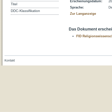
Erscheinungsdatum:
20
Titel
Sprache:
De
DDC-Klassifikation
Zur Langanzeige
Das Dokument erschein
FID Religionswissensch
Kontakt