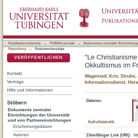
"Le Christianisme c’est le Communisme”: So
DSpace Repositorium (Manakin basiert)
Jahrhunderts
Publikationsdienste
→
TOBIAS-portale
→
Dokumente zentraler Einrichtunge
Repository
→
Dokumentanzeige
"Le Christianism
VERÖFFENTLICHEN
Okkultismus im Fr
Kontakt
Wagenseil, Kris
;
Strube, 
Verträge
Informationsdienst. He
Hilfe und Informationen
Dateien:
Stöbern
Dokumente zentraler
Einrichtungen der Universität
und von Partnereinrichtungen
Aufrufstatistik
Erscheinungsdatum
Autoren
Zitierfähiger Link (URI):
ht