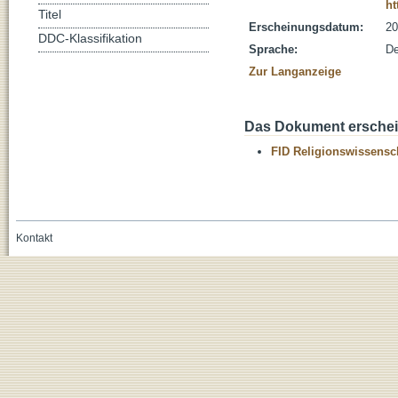
ht
Titel
Erscheinungsdatum:
20
DDC-Klassifikation
Sprache:
De
Zur Langanzeige
Das Dokument erschein
FID Religionswissensch
Kontakt