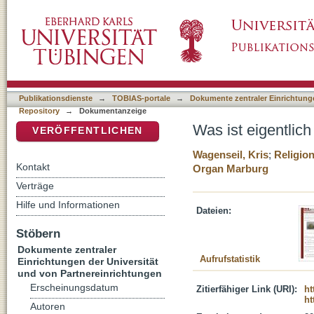
Was ist eigentlich eine Weltanschauung?
DSpace Repositorium (Manakin basiert)
Publikationsdienste
→
TOBIAS-portale
→
Dokumente zentraler Einrichtunge
Repository
→
Dokumentanzeige
Was ist eigentlic
VERÖFFENTLICHEN
Wagenseil, Kris
;
Religio
Kontakt
Organ Marburg
Verträge
Hilfe und Informationen
Dateien:
Stöbern
Dokumente zentraler
Aufrufstatistik
Einrichtungen der Universität
und von Partnereinrichtungen
Erscheinungsdatum
Zitierfähiger Link (URI):
ht
ht
Autoren