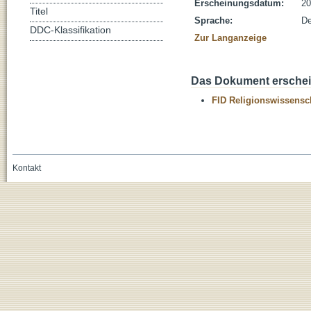
Erscheinungsdatum:
20
Titel
Sprache:
De
DDC-Klassifikation
Zur Langanzeige
Das Dokument erschein
FID Religionswissensch
Kontakt