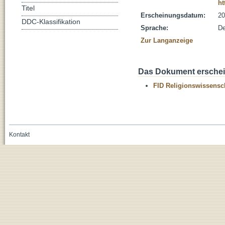
ht
Titel
Erscheinungsdatum:
20
DDC-Klassifikation
Sprache:
De
Zur Langanzeige
Das Dokument erschein
FID Religionswissensch
Kontakt