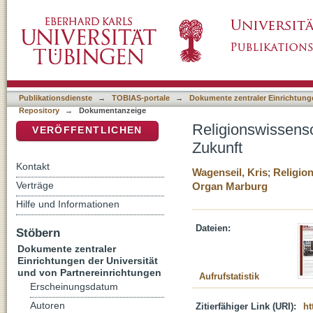
Religionswissenschaft und Ideologiekritik: e
DSpace Repositorium (Manakin basiert)
Publikationsdienste
→
TOBIAS-portale
→
Dokumente zentraler Einrichtunge
Repository
→
Dokumentanzeige
Religionswissensc
VERÖFFENTLICHEN
Zukunft
Kontakt
Wagenseil, Kris
;
Religio
Verträge
Organ Marburg
Hilfe und Informationen
Dateien:
Stöbern
Dokumente zentraler
Einrichtungen der Universität
und von Partnereinrichtungen
Aufrufstatistik
Erscheinungsdatum
Autoren
Zitierfähiger Link (URI):
ht