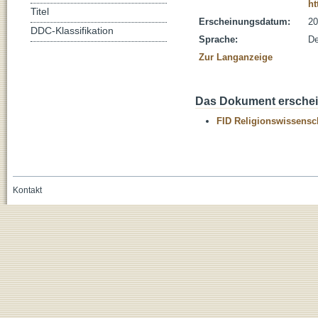
ht
Titel
Erscheinungsdatum:
20
DDC-Klassifikation
Sprache:
De
Zur Langanzeige
Das Dokument erschein
FID Religionswissensch
Kontakt