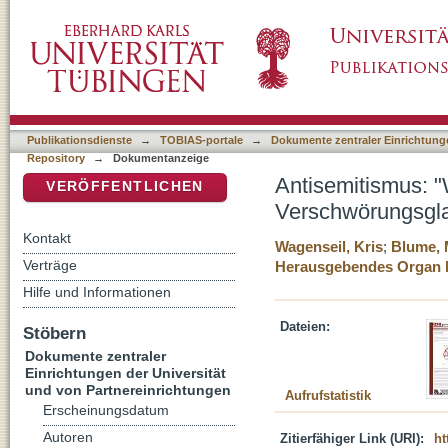
Antisemitismus: "Wir erleben einen digital
DSpace Repositorium (Manakin basiert)
Publikationsdienste
→
TOBIAS-portale
→
Dokumente zentraler Einrichtunge
Repository
→
Dokumentanzeige
Antisemitismus: "
VERÖFFENTLICHEN
Verschwörungsgl
Kontakt
Wagenseil, Kris
;
Blume, 
Verträge
Herausgebendes Organ 
Hilfe und Informationen
Dateien:
Stöbern
Dokumente zentraler
Einrichtungen der Universität
und von Partnereinrichtungen
Aufrufstatistik
Erscheinungsdatum
Autoren
Zitierfähiger Link (URI):
ht