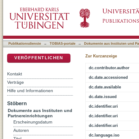
Gaming: ein unregulierter Glücksspielmarkt m
DSpace Repositorium (Manakin basiert)
Publikationsdienste
→
TOBIAS-portale
→
Dokumente aus Instituten und Pa
Zur Kurzanzeige
VERÖFFENTLICHEN
dc.contributor.author
Kontakt
dc.date.accessioned
Verträge
dc.date.available
Hilfe und Informationen
dc.date.issued
Stöbern
dc.identifier.uri
Dokumente aus Instituten und
Partnereinrichtungen
dc.identifier.uri
Erscheinungsdatum
dc.identifier.uri
Autoren
dc.language.iso
Titel