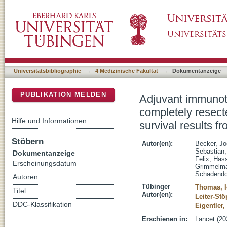
Adjuvant immunotherapy with nivolumab versu
DSpace Repositorium (Manakin basiert)
carcinoma (ADMEC-O): disease-free survival r
Universitätsbibliographie
→
4 Medizinische Fakultät
→
Dokumentanzeige
PUBLIKATION MELDEN
Adjuvant immunot
completely resec
Hilfe und Informationen
survival results f
Stöbern
Autor(en):
Becker, Jo
Sebastian
Dokumentanzeige
Felix
;
Hass
Erscheinungsdatum
Grimmelma
Schadendor
Autoren
Tübinger
Thomas, I
Titel
Autor(en):
Leiter-Stö
DDC-Klassifikation
Eigentler
Erschienen in:
Lancet (20