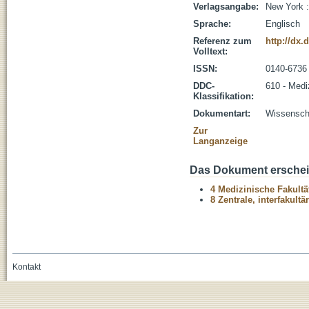
Verlagsangabe:
New York :
Sprache:
Englisch
Referenz zum
http://dx.
Volltext:
ISSN:
0140-6736
DDC-
610 - Medi
Klassifikation:
Dokumentart:
Wissenscha
Zur
Langanzeige
Das Dokument erschein
4 Medizinische Fakultä
8 Zentrale, interfakult
Kontakt