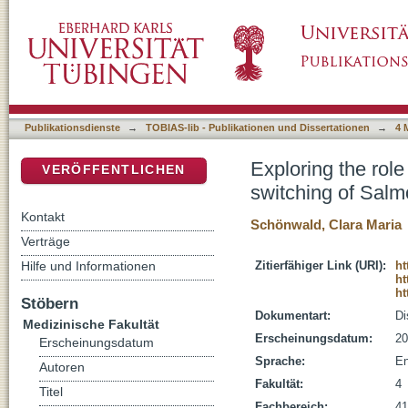
Exploring the role of the SctW-SctV interactio
DSpace Repositorium (Manakin basiert)
type III secretion system-1
Publikationsdienste
→
TOBIAS-lib - Publikationen und Dissertationen
→
4 
Exploring the role
VERÖFFENTLICHEN
switching of Salmo
Kontakt
Schönwald, Clara Maria
Verträge
Hilfe und Informationen
Zitierfähiger Link (URI):
ht
ht
ht
Stöbern
Dokumentart:
Di
Medizinische Fakultät
Erscheinungsdatum:
20
Erscheinungsdatum
Sprache:
En
Autoren
Fakultät:
4
Titel
Fachbereich:
41