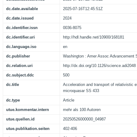
dc.date.available
2025-07-16T12:45:51Z
dc.date.issued
2024
dc.identifier.issn
0036-8075
dc.identifier.uri
http://hdl.handle.net/10900/168181
dc.language.iso
en
dc.publisher
Washington : Amer Assoc Advancement 
dc.relation.uri
http://dx.doi.org/10.1126/science.adi2048
dc.subject.ddc
500
dc.title
Acceleration and transport of relativistic e
microquasar SS 433
dc.type
Article
utue.kommentar.intern
mehr als 100 Autoren
utue.quellen.id
20250526000000_04987
utue.publikation.seiten
402-406