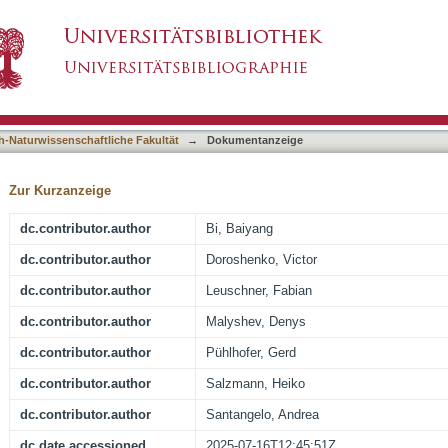
of relativistic electrons in the jets of the mic
asiert)
h-Naturwissenschaftliche Fakultät
→
Dokumentanzeige
Zur Kurzanzeige
dc.contributor.author
Bi, Baiyang
dc.contributor.author
Doroshenko, Victor
dc.contributor.author
Leuschner, Fabian
dc.contributor.author
Malyshev, Denys
dc.contributor.author
Pühlhofer, Gerd
dc.contributor.author
Salzmann, Heiko
dc.contributor.author
Santangelo, Andrea
dc.date.accessioned
2025-07-16T12:45:51Z