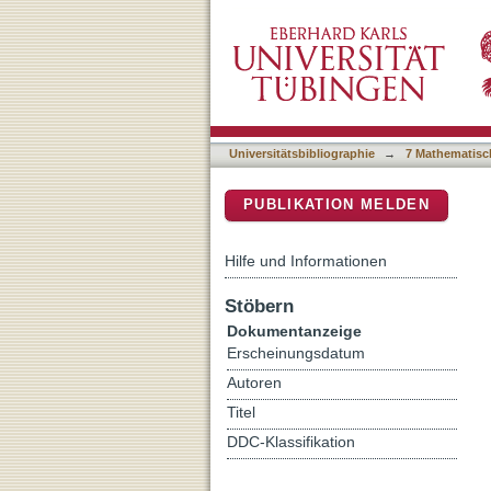
Acceleration and transport 
DSpace Repositorium (Manakin b
Universitätsbibliographie
→
7 Mathematisc
PUBLIKATION MELDEN
Hilfe und Informationen
Stöbern
Dokumentanzeige
Erscheinungsdatum
Autoren
Titel
DDC-Klassifikation