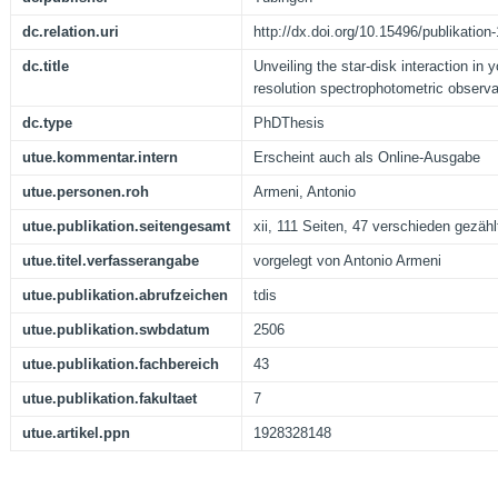
dc.relation.uri
http://dx.doi.org/10.15496/publikation
dc.title
Unveiling the star-disk interaction in 
resolution spectrophotometric observa
dc.type
PhDThesis
utue.kommentar.intern
Erscheint auch als Online-Ausgabe
utue.personen.roh
Armeni, Antonio
utue.publikation.seitengesamt
xii, 111 Seiten, 47 verschieden gezähl
utue.titel.verfasserangabe
vorgelegt von Antonio Armeni
utue.publikation.abrufzeichen
tdis
utue.publikation.swbdatum
2506
utue.publikation.fachbereich
43
utue.publikation.fakultaet
7
utue.artikel.ppn
1928328148