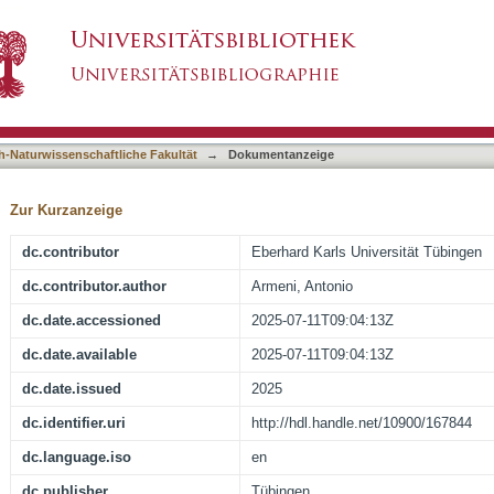
teraction in young stars with high-resolution sp
asiert)
h-Naturwissenschaftliche Fakultät
→
Dokumentanzeige
Zur Kurzanzeige
dc.contributor
Eberhard Karls Universität Tübingen
dc.contributor.author
Armeni, Antonio
dc.date.accessioned
2025-07-11T09:04:13Z
dc.date.available
2025-07-11T09:04:13Z
dc.date.issued
2025
dc.identifier.uri
http://hdl.handle.net/10900/167844
dc.language.iso
en
dc.publisher
Tübingen