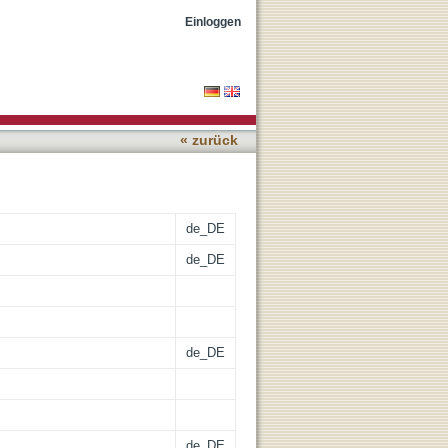
ectrophotometric
Einloggen
« zurück
de_DE
de_DE
de_DE
de_DE