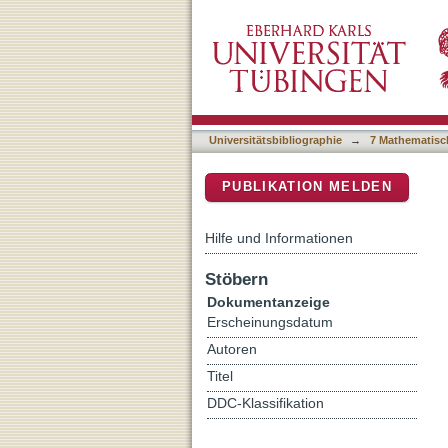
Unveiling the star-disk in
DSpace Repositorium (Manakin b
observations
Universitätsbibliographie
→
7 Mathematisc
PUBLIKATION MELDEN
Hilfe und Informationen
Stöbern
Dokumentanzeige
Erscheinungsdatum
Autoren
Titel
DDC-Klassifikation