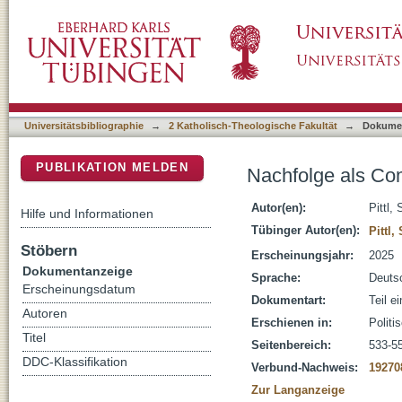
Nachfolge als Common Practice
DSpace Repositorium (Manakin basiert)
Universitätsbibliographie
→
2 Katholisch-Theologische Fakultät
→
Dokume
PUBLIKATION MELDEN
Nachfolge als Co
Autor(en):
Pittl,
Hilfe und Informationen
Tübinger Autor(en):
Pittl,
Stöbern
Erscheinungsjahr:
2025
Dokumentanzeige
Sprache:
Deuts
Erscheinungsdatum
Dokumentart:
Teil e
Autoren
Erschienen in:
Politi
Titel
Seitenbereich:
533-5
DDC-Klassifikation
Verbund-Nachweis:
19270
Zur Langanzeige