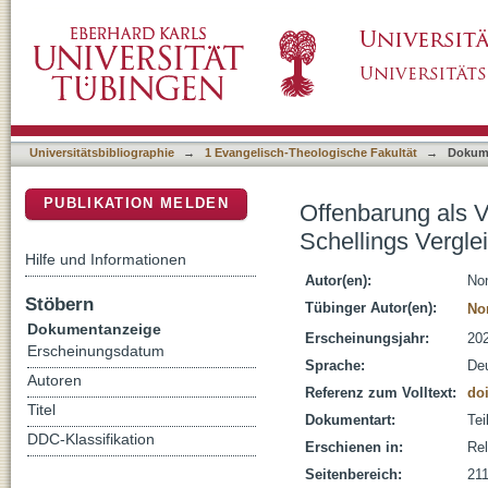
Offenbarung als Verhältnis von Gesetz und E
DSpace Repositorium (Manakin basiert)
Spätphilosophie mit Luther
Universitätsbibliographie
→
1 Evangelisch-Theologische Fakultät
→
Dokum
PUBLIKATION MELDEN
Offenbarung als V
Schellings Vergle
Hilfe und Informationen
Autor(en):
No
Stöbern
Tübinger Autor(en):
No
Dokumentanzeige
Erscheinungsjahr:
20
Erscheinungsdatum
Sprache:
De
Autoren
Referenz zum Volltext:
doi
Titel
Dokumentart:
Tei
DDC-Klassifikation
Erschienen in:
Rel
Seitenbereich:
21