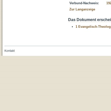
Verbund-Nachweis:
19
Zur Langanzeige
Das Dokument erschein
1 Evangelisch-Theolog
Kontakt