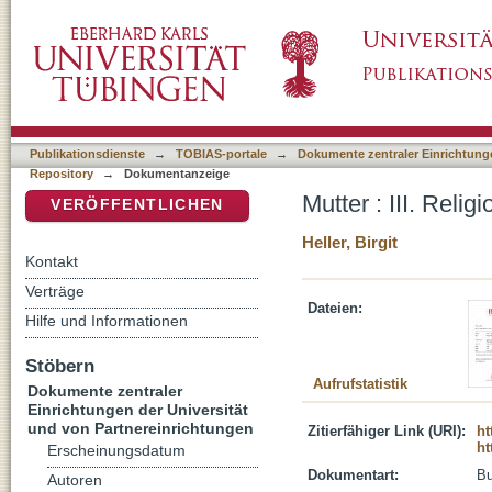
Mutter : III. Religionsgeschichtlich
DSpace Repositorium (Manakin basiert)
Publikationsdienste
→
TOBIAS-portale
→
Dokumente zentraler Einrichtunge
Repository
→
Dokumentanzeige
Mutter : III. Relig
VERÖFFENTLICHEN
Heller, Birgit
Kontakt
Verträge
Dateien:
Hilfe und Informationen
Stöbern
Aufrufstatistik
Dokumente zentraler
Einrichtungen der Universität
und von Partnereinrichtungen
Zitierfähiger Link (URI):
ht
ht
Erscheinungsdatum
Dokumentart:
B
Autoren