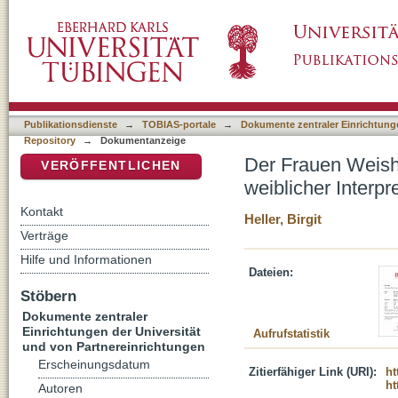
Der Frauen Weisheit ist nur bei der Spindel 
DSpace Repositorium (Manakin basiert)
im Hinduismus und Judentum
Publikationsdienste
→
TOBIAS-portale
→
Dokumente zentraler Einrichtunge
Repository
→
Dokumentanzeige
Der Frauen Weishe
VERÖFFENTLICHEN
weiblicher Inter
Kontakt
Heller, Birgit
Verträge
Hilfe und Informationen
Dateien:
Stöbern
Dokumente zentraler
Einrichtungen der Universität
Aufrufstatistik
und von Partnereinrichtungen
Erscheinungsdatum
Zitierfähiger Link (URI):
ht
ht
Autoren