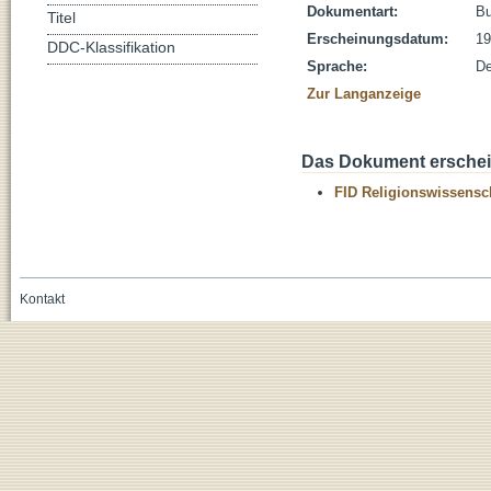
Dokumentart:
B
Titel
Erscheinungsdatum:
19
DDC-Klassifikation
Sprache:
De
Zur Langanzeige
Das Dokument erschein
FID Religionswissensch
Kontakt