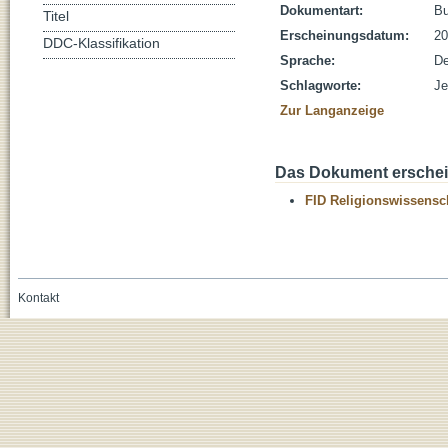
Dokumentart:
B
Titel
Erscheinungsdatum:
20
DDC-Klassifikation
Sprache:
De
Schlagworte:
Je
Zur Langanzeige
Das Dokument erschein
FID Religionswissensch
Kontakt