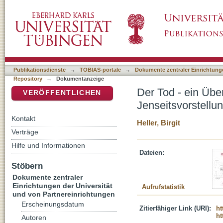
Der Tod - ein Übergang in eine andere Existe
DSpace Repositorium (Manakin basiert)
Publikationsdienste
→
TOBIAS-portale
→
Dokumente zentraler Einrichtunge
Repository
→
Dokumentanzeige
Der Tod - ein Übe
VERÖFFENTLICHEN
Jenseitsvorstellu
Kontakt
Heller, Birgit
Verträge
Hilfe und Informationen
Dateien:
Stöbern
Dokumente zentraler
Einrichtungen der Universität
Aufrufstatistik
und von Partnereinrichtungen
Erscheinungsdatum
Zitierfähiger Link (URI):
ht
ht
Autoren