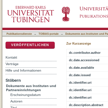
The 18th German Congress on Crime Preventi
DSpace Repositorium (Manakin basiert)
Publikationsdienste
→
TOBIAS-portale
→
Dokumente aus Instituten und Pa
Zur Kurzanzeige
VERÖFFENTLICHEN
dc.contributor.author
Kontakt
dc.date.accessioned
Verträge
dc.date.available
Hilfe und Informationen
dc.date.issued
Stöbern
dc.identifier.uri
Dokumente aus Instituten und
Partnereinrichtungen
dc.identifier.uri
Erscheinungsdatum
dc.identifier.uri
Autoren
dc.description.abstract
Titel