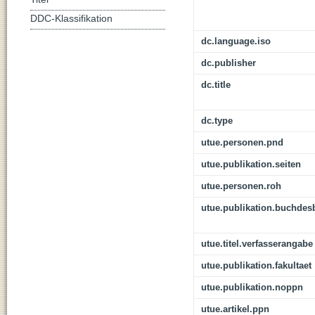
DDC-Klassifikation
dc.language.iso
dc.publisher
dc.title
dc.type
utue.personen.pnd
utue.publikation.seiten
utue.personen.roh
utue.publikation.buchdes
utue.titel.verfasserangabe
utue.publikation.fakultaet
utue.publikation.noppn
utue.artikel.ppn