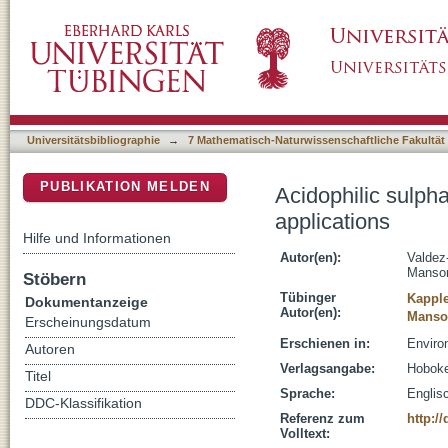
Acidophilic sulphate-reducing bacteria: Diver
DSpace Repositorium (Manakin basiert)
Universitätsbibliographie
→
7 Mathematisch-Naturwissenschaftliche Fakultät
PUBLIKATION MELDEN
Acidophilic sulpha
applications
Hilfe und Informationen
Autor(en):
Valdez
Manso
Stöbern
Tübinger
Kapple
Dokumentanzeige
Autor(en):
Manso
Erscheinungsdatum
Erschienen in:
Environ
Autoren
Verlagsangabe:
Hoboke
Titel
Sprache:
Englis
DDC-Klassifikation
Referenz zum
http:/
Volltext: