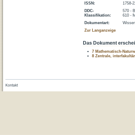
ISSN:
1758-2
DDC-
570 - 
Klassifikation:
610 - 
Dokumentart:
Wissens
Zur Langanzeige
Das Dokument erschein
7 Mathematisch-Naturwi
8 Zentrale, interfakult
Kontakt