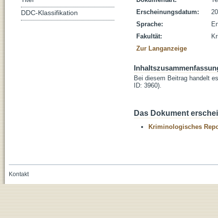
Erscheinungsdatum:
20
DDC-Klassifikation
Sprache:
En
Fakultät:
Kr
Zur Langanzeige
Inhaltszusammenfassun
Bei diesem Beitrag handelt e
ID: 3960).
Das Dokument erschein
Kriminologisches Repo
Kontakt