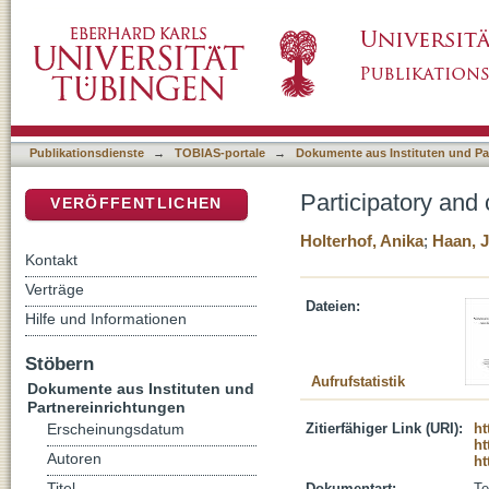
Participatory and community-oriented crime 
DSpace Repositorium (Manakin basiert)
Publikationsdienste
→
TOBIAS-portale
→
Dokumente aus Instituten und Pa
Participatory and
VERÖFFENTLICHEN
Holterhof, Anika
;
Haan, 
Kontakt
Verträge
Dateien:
Hilfe und Informationen
Stöbern
Aufrufstatistik
Dokumente aus Instituten und
Partnereinrichtungen
Zitierfähiger Link (URI):
ht
Erscheinungsdatum
ht
Autoren
ht
Titel
Dokumentart:
Te