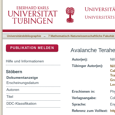
Avalanche Terahertz Photon Detection in a 
DSpace Repositorium (Manakin basiert)
Universitätsbibliographie
→
7 Mathematisch-Naturwissenschaftliche Fakultät
PUBLIKATION MELDEN
Avalanche Terahe
Autor(en):
Nil
Hilfe und Informationen
Tübinger Autor(en):
Nil
Cab
Stöbern
Tr
Dokumentanzeige
Gro
Erscheinungsdatum
Le
Autoren
Erschienen in:
Phy
Titel
Verlagsangabe:
Col
DDC-Klassifikation
Sprache:
Eng
Referenz zum Volltext:
htt