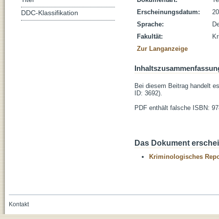
Erscheinungsdatum:
20
DDC-Klassifikation
Sprache:
De
Fakultät:
Kr
Zur Langanzeige
Inhaltszusammenfassun
Bei diesem Beitrag handelt e
ID: 3692).
PDF enthält falsche ISBN: 978
Das Dokument erschein
Kriminologisches Repo
Kontakt