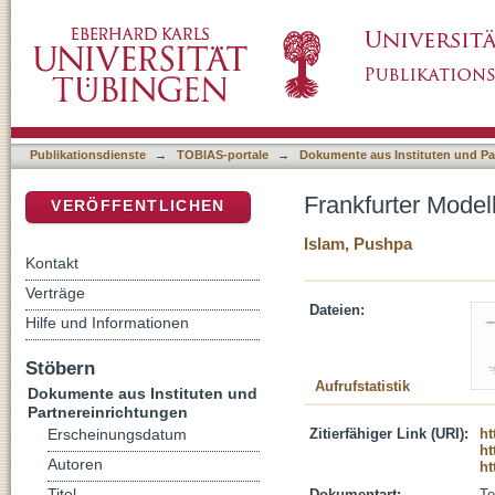
Frankfurter Modell gegen Extremismus
DSpace Repositorium (Manakin basiert)
Publikationsdienste
→
TOBIAS-portale
→
Dokumente aus Instituten und Pa
Frankfurter Mode
VERÖFFENTLICHEN
Islam, Pushpa
Kontakt
Verträge
Dateien:
Hilfe und Informationen
Stöbern
Aufrufstatistik
Dokumente aus Instituten und
Partnereinrichtungen
Zitierfähiger Link (URI):
ht
Erscheinungsdatum
ht
Autoren
ht
Titel
Dokumentart:
Te