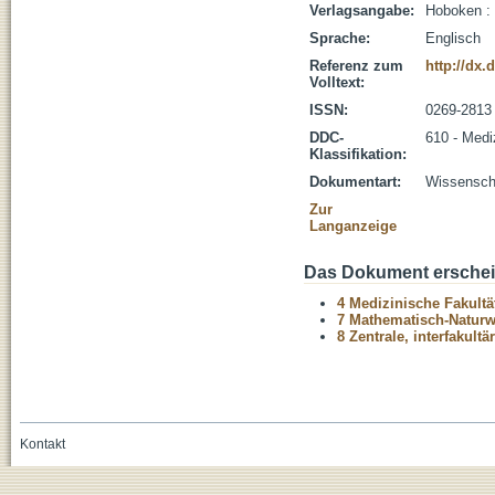
Verlagsangabe:
Hoboken :
Sprache:
Englisch
Referenz zum
http://dx.
Volltext:
ISSN:
0269-2813
DDC-
610 - Medi
Klassifikation:
Dokumentart:
Wissenscha
Zur
Langanzeige
Das Dokument erschein
4 Medizinische Fakultä
7 Mathematisch-Naturwi
8 Zentrale, interfakult
Kontakt