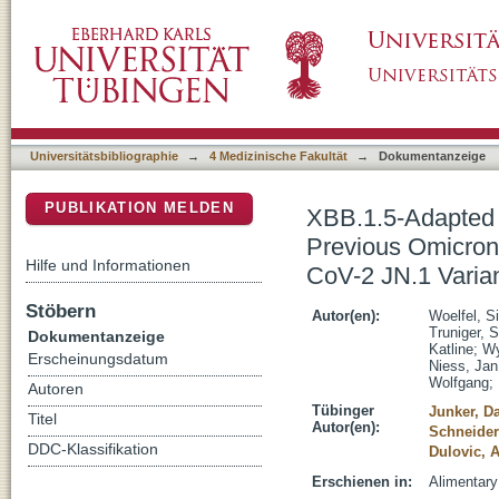
XBB.1.5-Adapted COVID-19 mRNA Vaccines bu
DSpace Repositorium (Manakin basiert)
Boost Neutralisation Against the SARS-CoV-2
Disease
Universitätsbibliographie
→
4 Medizinische Fakultät
→
Dokumentanzeige
PUBLIKATION MELDEN
XBB.1.5-Adapted 
Previous Omicron 
Hilfe und Informationen
CoV-2 JN.1 Varian
Stöbern
Autor(en):
Woelfel, S
Truniger, 
Dokumentanzeige
Katline
;
Wy
Erscheinungsdatum
Niess, Jan
Wolfgang
;
Autoren
Tübinger
Junker, Da
Titel
Autor(en):
Schneider
DDC-Klassifikation
Dulovic, 
Erschienen in:
Alimentary