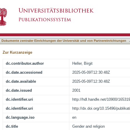
asiert)
Dokumente zentraler Einrichtungen der Universität und von Partnereinrichtungen
Zur Kurzanzeige
dc.contributor.author
Heller, Birgit
dc.date.accessioned
2025-05-09T12:30:48Z
dc.date.available
2025-05-09T12:30:48Z
dc.date.issued
2001
dc.identifier.uri
http://hdl.handle.net/10900/16531
dc.identifier.uri
http://dx.doi.org/10.15496/publika
dc.language.iso
en
dc.title
Gender and religion