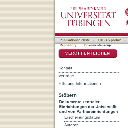
Gender and religion
DSpace Repositorium (Manakin b
Publikationsdienste
→
TOBIAS-portale
→
Repository
→
Dokumentanzeige
VERÖFFENTLICHEN
Kontakt
Verträge
Hilfe und Informationen
Stöbern
Dokumente zentraler
Einrichtungen der Universität
und von Partnereinrichtungen
Erscheinungsdatum
Autoren