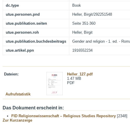
dc.type
Book
utue.personen.pnd
Heller, Birgit/292251548
utue.publikation.seiten
Seite 351-360
utue.personen.roh
Heller, Birgit
utue.publikation.buchdesbeitrags
Gender and religion - 1. ed. - Rom
utue.artikel.ppn
1916552234
Dateien:
Heller_127.pdf
1.47 MB
PDF
Aufrufstatistik
Das Dokument erscheint in:
FID Religionswissenschaft – Religious Studies Repository
[2348]
Zur Kurzanzeige