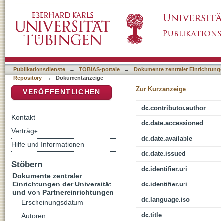
Interreligiösität und Palliative Care
DSpace Repositorium (Manakin basiert)
Publikationsdienste
→
TOBIAS-portale
→
Dokumente zentraler Einrichtunge
Repository
→
Dokumentanzeige
Zur Kurzanzeige
VERÖFFENTLICHEN
dc.contributor.author
Kontakt
dc.date.accessioned
Verträge
dc.date.available
Hilfe und Informationen
dc.date.issued
Stöbern
dc.identifier.uri
Dokumente zentraler
Einrichtungen der Universität
dc.identifier.uri
und von Partnereinrichtungen
dc.language.iso
Erscheinungsdatum
dc.title
Autoren