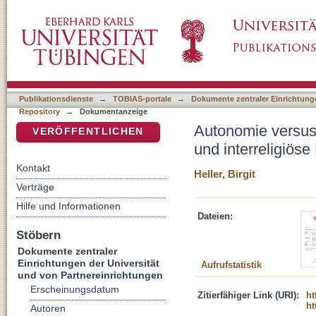
Autonomie versus heteronome Humanität? : m
DSpace Repositorium (Manakin basiert)
Perspektiven
Publikationsdienste
→
TOBIAS-portale
→
Dokumente zentraler Einrichtunge
Repository
→
Dokumentanzeige
Autonomie versus
VERÖFFENTLICHEN
und interreligiöse
Kontakt
Heller, Birgit
Verträge
Hilfe und Informationen
Dateien:
Stöbern
Dokumente zentraler
Einrichtungen der Universität
Aufrufstatistik
und von Partnereinrichtungen
Erscheinungsdatum
Zitierfähiger Link (URI):
ht
ht
Autoren