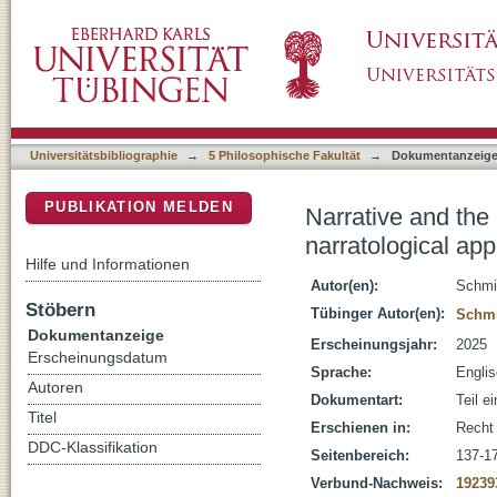
Narrative and the drama of government in late
DSpace Repositorium (Manakin basiert)
post-theodosian novels
Universitätsbibliographie
→
5 Philosophische Fakultät
→
Dokumentanzeig
PUBLIKATION MELDEN
Narrative and the
narratological ap
Hilfe und Informationen
Autor(en):
Schmi
Stöbern
Tübinger Autor(en):
Schmi
Dokumentanzeige
Erscheinungsjahr:
2025
Erscheinungsdatum
Sprache:
Engli
Autoren
Dokumentart:
Teil e
Titel
Erschienen in:
Recht 
DDC-Klassifikation
Seitenbereich:
137-1
Verbund-Nachweis:
19239