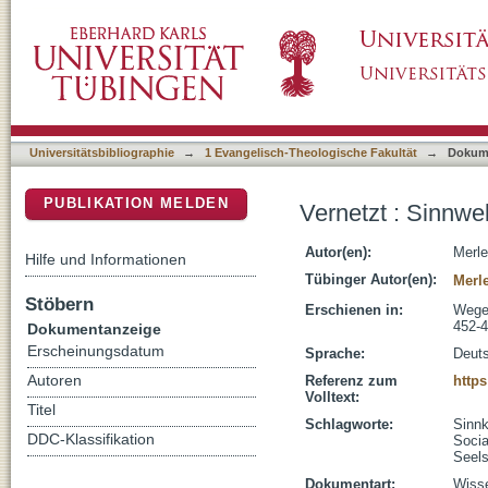
Vernetzt : Sinnwelten und soziale Kontexte 
DSpace Repositorium (Manakin basiert)
Universitätsbibliographie
→
1 Evangelisch-Theologische Fakultät
→
Dokum
PUBLIKATION MELDEN
Vernetzt : Sinnwe
Autor(en):
Merle
Hilfe und Informationen
Tübinger Autor(en):
Merle
Stöbern
Erschienen in:
Wege 
452-
Dokumentanzeige
Erscheinungsdatum
Sprache:
Deut
Autoren
Referenz zum
https
Volltext:
Titel
Schlagworte:
Sinnk
DDC-Klassifikation
Socia
Seel
Dokumentart:
Wisse