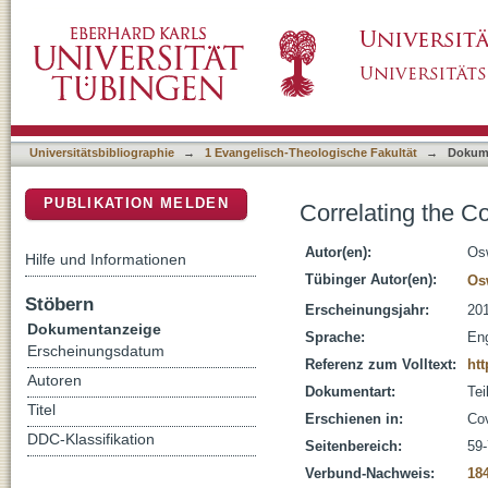
Correlating the Covenants in Exodus 24 and
DSpace Repositorium (Manakin basiert)
Universitätsbibliographie
→
1 Evangelisch-Theologische Fakultät
→
Dokum
PUBLIKATION MELDEN
Correlating the 
Autor(en):
Os
Hilfe und Informationen
Tübinger Autor(en):
Os
Stöbern
Erscheinungsjahr:
20
Dokumentanzeige
Sprache:
Eng
Erscheinungsdatum
Referenz zum Volltext:
htt
Autoren
Dokumentart:
Tei
Titel
Erschienen in:
Cov
DDC-Klassifikation
Seitenbereich:
59
Verbund-Nachweis:
18