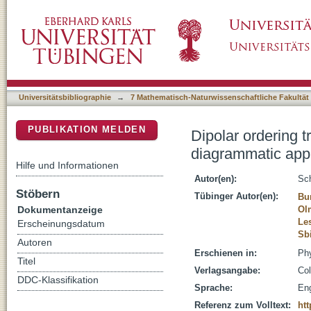
Dipolar ordering transitions in many-body qu
DSpace Repositorium (Manakin basiert)
equilibrium quantum spins
Universitätsbibliographie
→
7 Mathematisch-Naturwissenschaftliche Fakultät
PUBLIKATION MELDEN
Dipolar ordering t
diagrammatic appr
Hilfe und Informationen
Autor(en):
Sch
Stöbern
Tübinger Autor(en):
Bu
Dokumentanzeige
Ol
Le
Erscheinungsdatum
Sbi
Autoren
Erschienen in:
Phy
Titel
Verlagsangabe:
Col
DDC-Klassifikation
Sprache:
Eng
Referenz zum Volltext:
ht