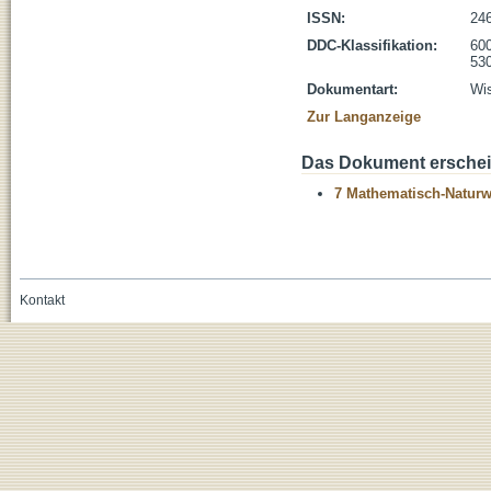
ISSN:
24
DDC-Klassifikation:
600
530
Dokumentart:
Wis
Zur Langanzeige
Das Dokument erschein
7 Mathematisch-Naturwi
Kontakt